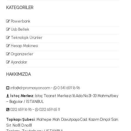
KATEGORİLER
Powerbank
Usb Bellek
Teknolojik Ürünler
Hesap Makinesi
Organizerler
Ajandalar
HAKKIMIZDA
info@drpromosyon.com
-
0 541 659 16 96
İstoç Merkez:
İstoç Ticaret Merkezi 16.Ada No:31-33 Mahmutbey
– Bağcılar / İSTANBUL
0212 659 16 96
-
0212 659 65 11
Topkapı Şubesi:
Maltepe Mah. Davutpaşa Cad. Kazım Dinçol San.
Sit. No:81 D.no:81