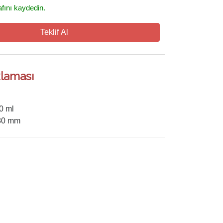
fını kaydedin.
Teklif Al
laması
0 ml
80 mm