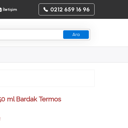
0212 659 16 96
İletişim
Ara
0 ml Bardak Termos
z
z