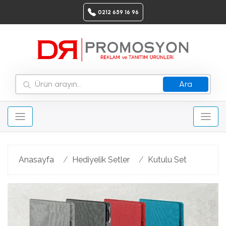
0212 659 16 96
Ara
Anasayfa
Hediyelik Setler
Kutulu Set
Geri
Ileri