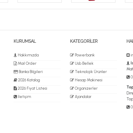
KURUMSAL
KATEGORİLER
HA
Hakkımızda
Powerbank
i
İ
Mail Order
Usb Bellek
Mah
Banka Bilgileri
Teknolojik Ürünler
02
2026 Katalog
Hesap Makinesi
Top
2026 Fiyat Listesi
Organizerler
Dinç
İletişim
Ajandalar
Top
0