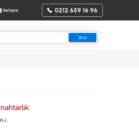
0212 659 16 96
İletişim
Ara
nahtarlık
95-L
z