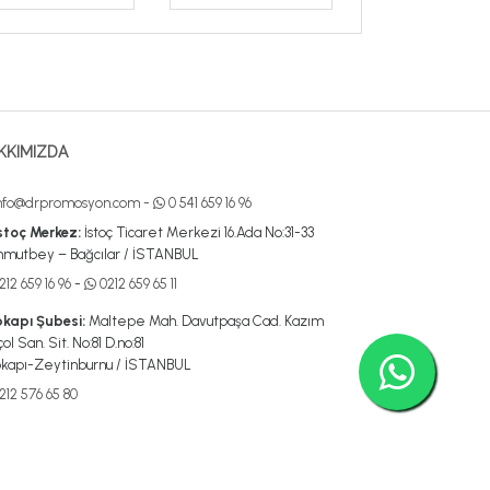
KKIMIZDA
nfo@drpromosyon.com
-
0 541 659 16 96
stoç Merkez:
İstoç Ticaret Merkezi 16.Ada No:31-33
mutbey – Bağcılar / İSTANBUL
12 659 16 96
-
0212 659 65 11
kapı Şubesi:
Maltepe Mah. Davutpaşa Cad. Kazım
ol San. Sit. No:81 D.no:81
kapı-Zeytinburnu / İSTANBUL
212 576 65 80