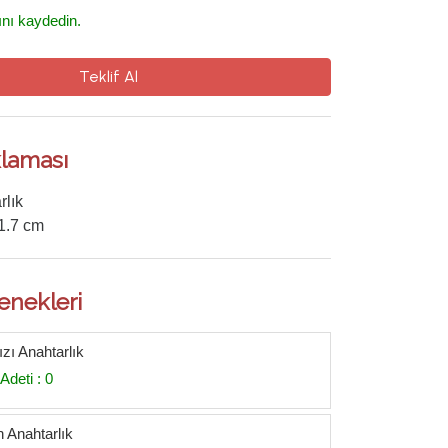
ını kaydedin.
Teklif Al
laması
rlık
 1.7 cm
enekleri
zı Anahtarlık
Adeti : 0
h Anahtarlık