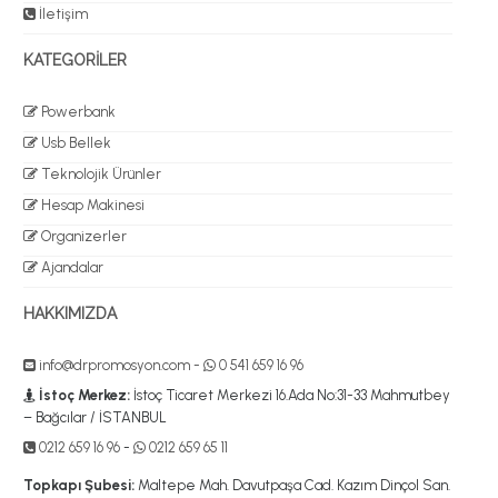
İletişim
KATEGORİLER
Powerbank
Usb Bellek
Teknolojik Ürünler
Hesap Makinesi
Organizerler
Ajandalar
HAKKIMIZDA
info@drpromosyon.com
-
0 541 659 16 96
İstoç Merkez:
İstoç Ticaret Merkezi 16.Ada No:31-33 Mahmutbey
– Bağcılar / İSTANBUL
0212 659 16 96
-
0212 659 65 11
Topkapı Şubesi:
Maltepe Mah. Davutpaşa Cad. Kazım Dinçol San.