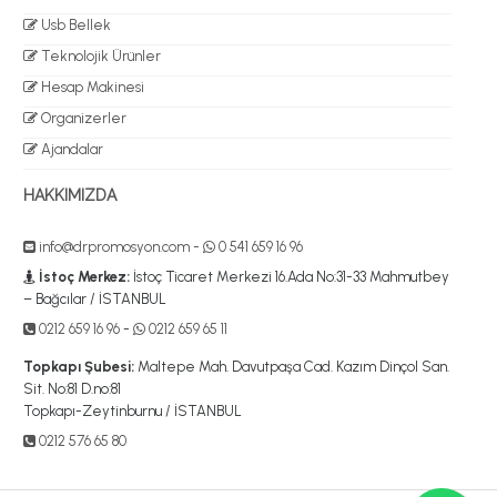
Usb Bellek
Teknolojik Ürünler
Hesap Makinesi
Organizerler
Ajandalar
HAKKIMIZDA
info@drpromosyon.com
-
0 541 659 16 96
İstoç Merkez:
İstoç Ticaret Merkezi 16.Ada No:31-33 Mahmutbey
– Bağcılar / İSTANBUL
0212 659 16 96
-
0212 659 65 11
Topkapı Şubesi:
Maltepe Mah. Davutpaşa Cad. Kazım Dinçol San.
Sit. No:81 D.no:81
Topkapı-Zeytinburnu / İSTANBUL
0212 576 65 80