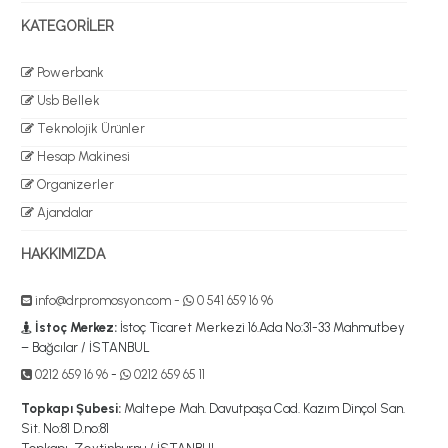
KATEGORİLER
Powerbank
Usb Bellek
Teknolojik Ürünler
Hesap Makinesi
Organizerler
Ajandalar
HAKKIMIZDA
info@drpromosyon.com
-
0 541 659 16 96
İstoç Merkez:
İstoç Ticaret Merkezi 16.Ada No:31-33 Mahmutbey
– Bağcılar / İSTANBUL
0212 659 16 96
-
0212 659 65 11
Topkapı Şubesi:
Maltepe Mah. Davutpaşa Cad. Kazım Dinçol San.
Sit. No:81 D.no:81