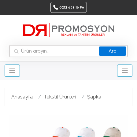
0212 659 16 96
Ara
Anasayfa
Tekstil Ürünleri
Şapka
Geri
Ileri