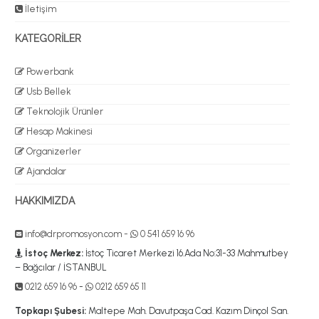
İletişim
KATEGORİLER
Powerbank
Usb Bellek
Teknolojik Ürünler
Hesap Makinesi
Organizerler
Ajandalar
HAKKIMIZDA
info@drpromosyon.com
-
0 541 659 16 96
İstoç Merkez:
İstoç Ticaret Merkezi 16.Ada No:31-33 Mahmutbey
– Bağcılar / İSTANBUL
0212 659 16 96
-
0212 659 65 11
Topkapı Şubesi:
Maltepe Mah. Davutpaşa Cad. Kazım Dinçol San.