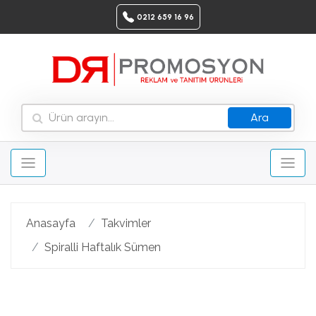
0212 659 16 96
Ara
Anasayfa
Takvimler
Spiralli Haftalık Sümen
Geri
Ileri