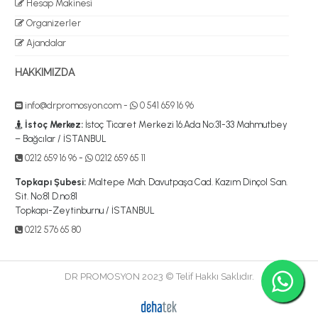
Hesap Makinesi
Organizerler
Ajandalar
HAKKIMIZDA
info@drpromosyon.com
-
0 541 659 16 96
İstoç Merkez:
İstoç Ticaret Merkezi 16.Ada No:31-33 Mahmutbey
– Bağcılar / İSTANBUL
0212 659 16 96
-
0212 659 65 11
Topkapı Şubesi:
Maltepe Mah. Davutpaşa Cad. Kazım Dinçol San.
Sit. No:81 D.no:81
Topkapı-Zeytinburnu / İSTANBUL
0212 576 65 80
DR PROMOSYON 2023 © Telif Hakkı Saklıdır.