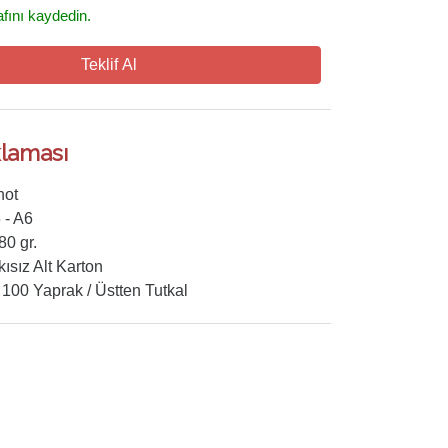
fını kaydedin.
Teklif Al
laması
not
 - A6
80 gr.
kısız Alt Karton
- 100 Yaprak / Üstten Tutkal