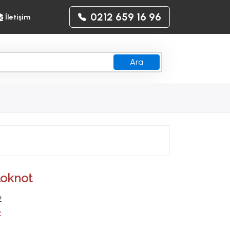
0212 659 16 96
İletişim
Ara
Bloknot
2
z
z