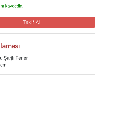
ını kaydedin.
Teklif Al
laması
u Şarjlı Fener
8 cm