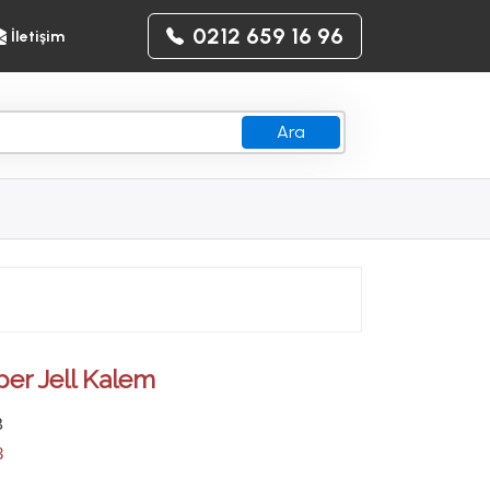
0212 659 16 96
İletişim
Ara
er Jell Kalem
B
3