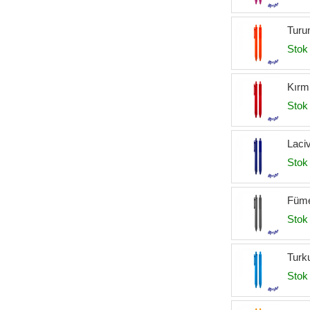
Turu
Stok 
Kırm
Stok 
Laci
Stok 
Füme
Stok 
Turk
Stok 