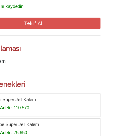
ını kaydedin.
Teklif Al
laması
lem
enekleri
h Süper Jell Kalem
Adeti : 110.570
e Süper Jell Kalem
Adeti : 75.650