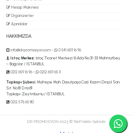
Hesap Makinesi
Organizerler
Ajandalar
HAKKIMIZDA
info@drpromosyon.com
-
0 541 659 16 96
İstoç Merkez:
İstoç Ticaret Merkezi 16.Ada No:31-33 Mahmutbey
– Bağcılar / İSTANBUL
0212 659 16 96
-
0212 659 65 11
Topkapı Şubesi:
Maltepe Mah. Davutpaşa Cad. Kazım Dinçol San.
Sit. No:81 D.no:81
Topkapı-Zeytinburnu / İSTANBUL
0212 576 65 80
DR PROMOSYON 2023 © Telif Hakkı Saklıdır.