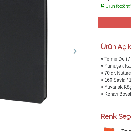
Ürün fotoğraf
Ürün Açık
Termo Deri /
Yumuşak Kap
70 gr. Nuture
160 Sayfa / 
Yuvarlak Kö
Kenarı Boyal
Renk Seç
Turun