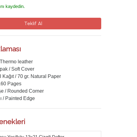
ını kaydedin.
Teklif Al
laması
 Thermo leather
ak / Soft Cover
l Kağıt / 70 gr. Natural Paper
160 Pages
şe / Rounded Corner
ı / Painted Edge
enekleri
cu Yeşilköy 13x21 Çizgili Defter