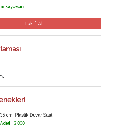
ını kaydedin.
Teklif Al
laması
m.
enekleri
 35 cm. Plastik Duvar Saati
Adeti : 3.000