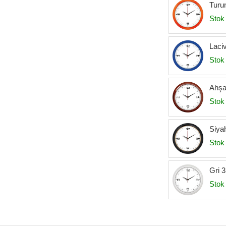
Turu
Stok 
Laciv
Stok 
Ahşa
Stok 
Siya
Stok 
Gri 3
Stok 