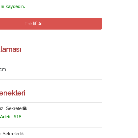
ını kaydedin.
Teklif Al
laması
 cm
enekleri
zı Sekreterlik
Adeti : 918
 Sekreterlik