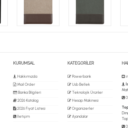
KURUMSAL
KATEGORİLER
HA
Hakkımızda
Powerbank
i
İ
Mail Order
Usb Bellek
Mah
Banka Bilgileri
Teknolojik Ürünler
02
2026 Katalog
Hesap Makinesi
Top
2026 Fiyat Listesi
Organizerler
Dinç
İletişim
Ajandalar
Top
0