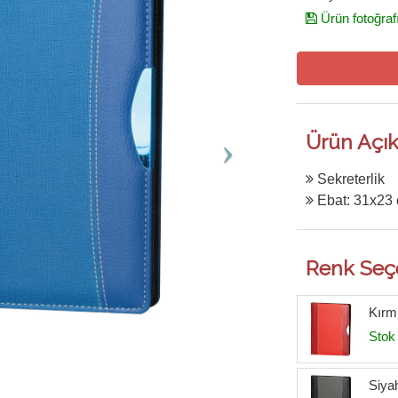
Ürün fotoğraf
Ürün Açık
Sekreterlik
Ebat: 31x23
Renk Seç
Kırmı
Stok 
Siyah