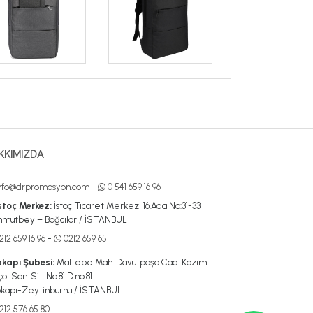
KKIMIZDA
nfo@drpromosyon.com
-
0 541 659 16 96
stoç Merkez:
İstoç Ticaret Merkezi 16.Ada No:31-33
mutbey – Bağcılar / İSTANBUL
12 659 16 96
-
0212 659 65 11
kapı Şubesi:
Maltepe Mah. Davutpaşa Cad. Kazım
ol San. Sit. No:81 D.no:81
kapı-Zeytinburnu / İSTANBUL
212 576 65 80