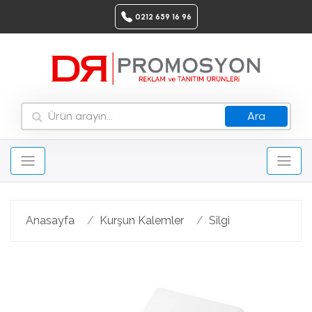
0212 659 16 96
Ara
Anasayfa
Kurşun Kalemler
Silgi
Geri
Ileri