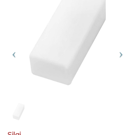
Silgi