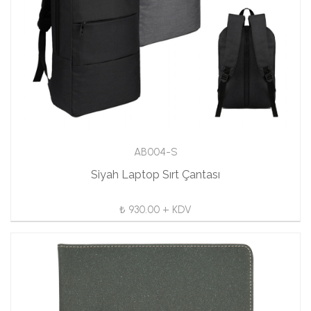
AB004-S
Siyah Laptop Sırt Çantası
₺ 930.00 + KDV