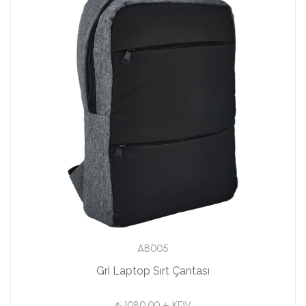
AB005
Gri Laptop Sırt Çantası
₺ 1080.00 + KDV