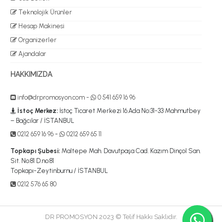
Teknolojik Ürünler
Hesap Makinesi
Organizerler
Ajandalar
HAKKIMIZDA
info@drpromosyon.com
-
0 541 659 16 96
İstoç Merkez:
İstoç Ticaret Merkezi 16.Ada No:31-33 Mahmutbey
– Bağcılar / İSTANBUL
0212 659 16 96
-
0212 659 65 11
Topkapı Şubesi:
Maltepe Mah. Davutpaşa Cad. Kazım Dinçol San.
Sit. No:81 D.no:81
Topkapı-Zeytinburnu / İSTANBUL
0212 576 65 80
DR PROMOSYON 2023 © Telif Hakkı Saklıdır.