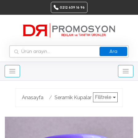
0212 659 16 96
Ara
Filitrele
Anasayfa
Seramik Kupalar