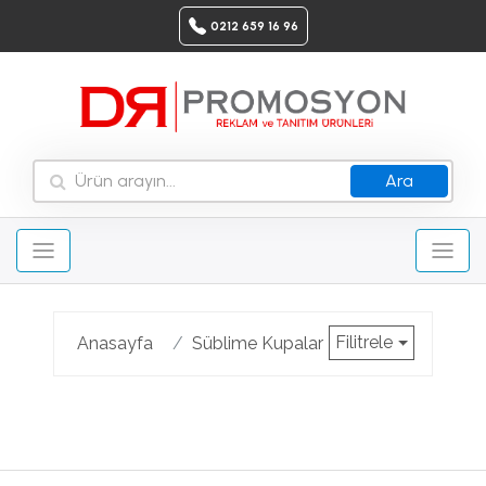
0212 659 16 96
Ara
Filitrele
Anasayfa
Süblime Kupalar