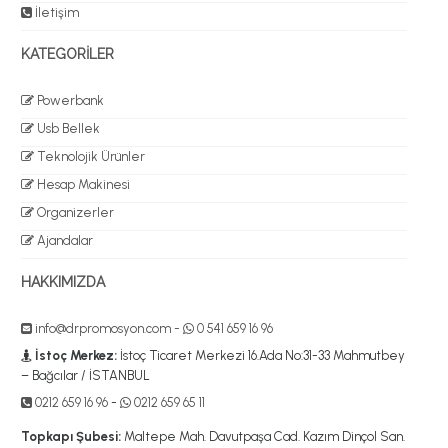
İletişim
KATEGORİLER
Powerbank
Usb Bellek
Teknolojik Ürünler
Hesap Makinesi
Organizerler
Ajandalar
HAKKIMIZDA
info@drpromosyon.com
-
0 541 659 16 96
İstoç Merkez:
İstoç Ticaret Merkezi 16.Ada No:31-33 Mahmutbey
– Bağcılar / İSTANBUL
0212 659 16 96
-
0212 659 65 11
Topkapı Şubesi:
Maltepe Mah. Davutpaşa Cad. Kazım Dinçol San.