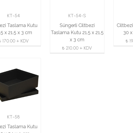
KT-54
KT-54-S
bezi Taslama Kutu
Süngerli Ciltbezi
Ciltbez
.5 x 21.5 x 3 cm
Taslama Kutu 21.5 x 21.5
30 x
x 3 cm
₺ 170.00 + KDV
₺ 1
₺ 210.00 + KDV
KT-58
bezi Taslama Kutu