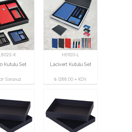
L8025-K
H5920-L
zı Kutulu Set
Lacivert Kutulu Set
yat Sorunuz
₺ 1288.00 + KDV