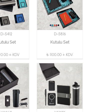
D-5412
D-5816
utulu Set
Kutulu Set
20.00 + KDV
₺ 1100.00 + KDV