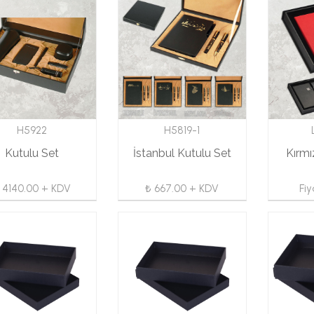
H5922
H5819-1
Kutulu Set
İstanbul Kutulu Set
Kırmı
 4140.00 + KDV
₺ 667.00 + KDV
Fi