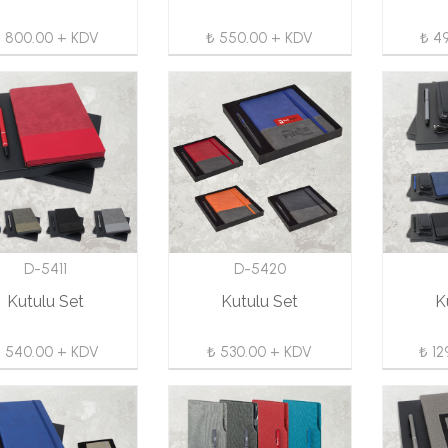
₺ 800.00 + KDV
₺ 550.00 + KDV
₺ 4
D-5411
D-5420
Kutulu Set
Kutulu Set
K
₺ 540.00 + KDV
₺ 530.00 + KDV
₺ 12