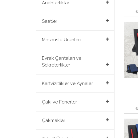
Geri Dönüşüm Ürünler
Anahtarlıklar
Geri Dönüşüm Kalemler
Yapışkanlı Notluklar
Anahtarlıklar
Saatler
Kurşun Kalemler
Saatler
Masaüstü Ürünleri
Masaüstü Ürünleri
Evrak Çantaları ve
Sekreterlikler
Evrak Çantaları ve
Kartvizitlikler ve Aynalar
Sekreterlikler
Kartvizitlikler ve Aynalar
Çakı ve Fenerler
Çakı ve Fenerler
Çakmaklar
Çakmaklar