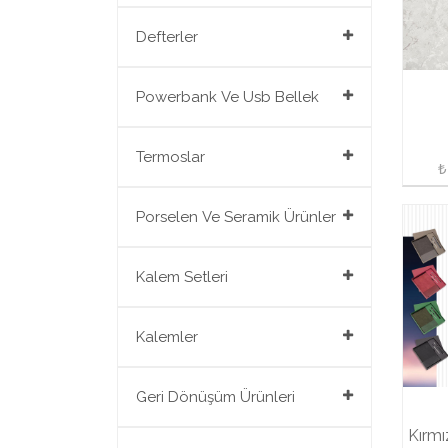
Organizerler
Defterler
Ajandalar
Defterler
Powerbank Ve Usb Bellek
Powerbank
Termoslar
₺
Usb Bellek
Termoslar
Porselen Ve Seramik Ürünler
Teknolojik Ürünler
Seramik Kupalar
Kalem Setleri
Hesap Makinesi
Porselen Kupalar
Kalem Setleri
Kalemler
Cam Bardaklar
Metal Kalemler
Geri Dönüşüm Ürünleri
Süblime Kupalar
Kırmı
Plastik Kalemler