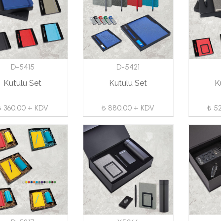
D-5415
D-5421
Kutulu Set
Kutulu Set
K
₺ 360.00 + KDV
₺ 880.00 + KDV
₺ 5