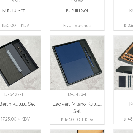
D-5817
Y5066
Kutulu Set
Kutulu Set
K
 1150.00 + KDV
Fiyat Sorunuz
₺ 33
D-5422-1
D-5423-1
 Berlin Kutulu Set
Lacivert Milano Kutulu
K
Set
 1725.00 + KDV
₺ 48
₺ 1640.00 + KDV