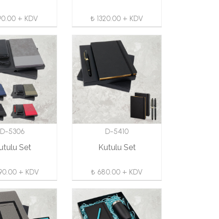
90.00 + KDV
₺ 1320.00 + KDV
D-5306
D-5410
utulu Set
Kutulu Set
90.00 + KDV
₺ 680.00 + KDV