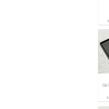
₺
Gri
₺