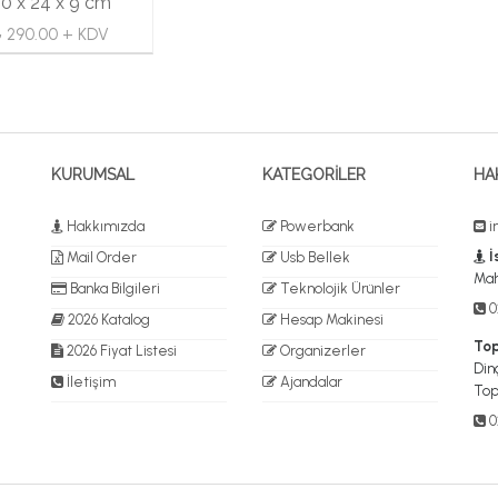
0 x 24 x 9 cm
₺ 290.00 + KDV
KURUMSAL
KATEGORİLER
HA
Hakkımızda
Powerbank
i
İ
Mail Order
Usb Bellek
Mah
Banka Bilgileri
Teknolojik Ürünler
02
2026 Katalog
Hesap Makinesi
Top
2026 Fiyat Listesi
Organizerler
Dinç
İletişim
Ajandalar
Top
0