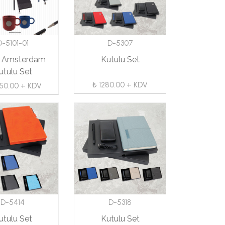
D-5101-01
D-5307
h Amsterdam
Kutulu Set
utulu Set
₺ 1280.00 + KDV
50.00 + KDV
D-5414
D-5318
utulu Set
Kutulu Set