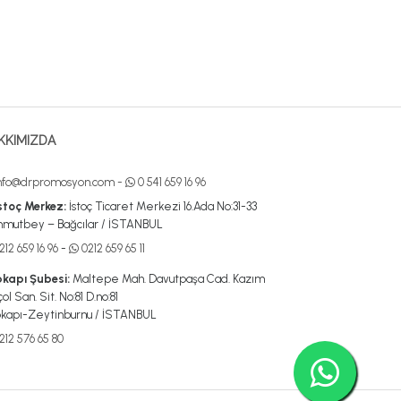
KKIMIZDA
nfo@drpromosyon.com
-
0 541 659 16 96
stoç Merkez:
İstoç Ticaret Merkezi 16.Ada No:31-33
mutbey – Bağcılar / İSTANBUL
12 659 16 96
-
0212 659 65 11
kapı Şubesi:
Maltepe Mah. Davutpaşa Cad. Kazım
ol San. Sit. No:81 D.no:81
kapı-Zeytinburnu / İSTANBUL
212 576 65 80