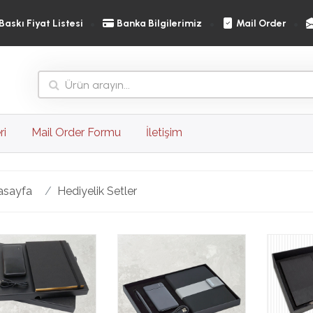
Baskı Fiyat Listesi
Banka Bilgilerimiz
Mail Order
ri
Mail Order Formu
İletişim
asayfa
Hediyelik Setler