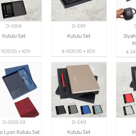
D-5304
D-5319
Kutulu Set
Kutulu Set
Siya
K
 1500.00 + KDV
₺ 1400.00 + KDV
₺ 24
D-5203-03
D-5413
zı Lyon Kutulu Set
Kutulu Set
K