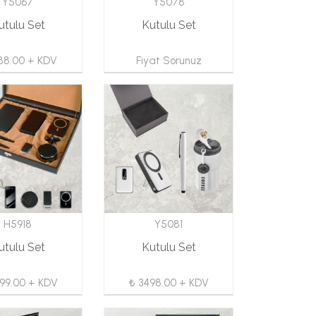
Y5067
Y5078
utulu Set
Kutulu Set
88.00 + KDV
Fiyat Sorunuz
H5918
Y5081
utulu Set
Kutulu Set
99.00 + KDV
₺ 3498.00 + KDV