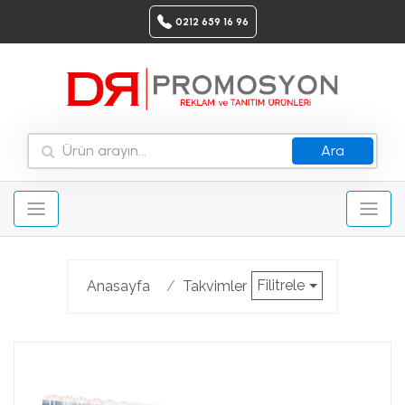
0212 659 16 96
Ara
Filitrele
Anasayfa
Takvimler