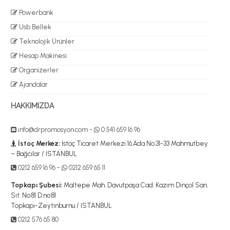
Powerbank
Usb Bellek
Teknolojik Ürünler
Hesap Makinesi
Organizerler
Ajandalar
HAKKIMIZDA
info@drpromosyon.com
-
0 541 659 16 96
İstoç Merkez:
İstoç Ticaret Merkezi 16.Ada No:31-33 Mahmutbey
– Bağcılar / İSTANBUL
0212 659 16 96
-
0212 659 65 11
Topkapı Şubesi:
Maltepe Mah. Davutpaşa Cad. Kazım Dinçol San.
Sit. No:81 D.no:81
Topkapı-Zeytinburnu / İSTANBUL
0212 576 65 80