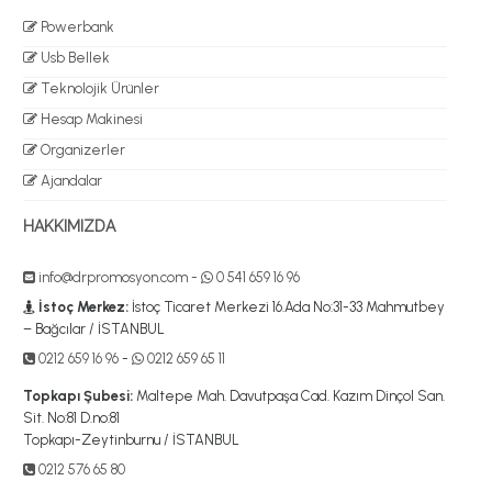
Powerbank
Usb Bellek
Teknolojik Ürünler
Hesap Makinesi
Organizerler
Ajandalar
HAKKIMIZDA
info@drpromosyon.com
-
0 541 659 16 96
İstoç Merkez:
İstoç Ticaret Merkezi 16.Ada No:31-33 Mahmutbey
– Bağcılar / İSTANBUL
0212 659 16 96
-
0212 659 65 11
Topkapı Şubesi:
Maltepe Mah. Davutpaşa Cad. Kazım Dinçol San.
Sit. No:81 D.no:81
Topkapı-Zeytinburnu / İSTANBUL
0212 576 65 80