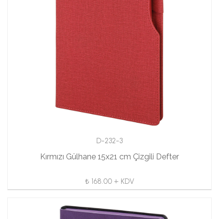
D-232-3
Kırmızı Gülhane 15x21 cm Çizgili Defter
₺ 168.00 + KDV