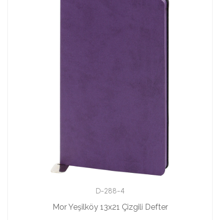
D-288-4
Mor Yeşilköy 13x21 Çizgili Defter