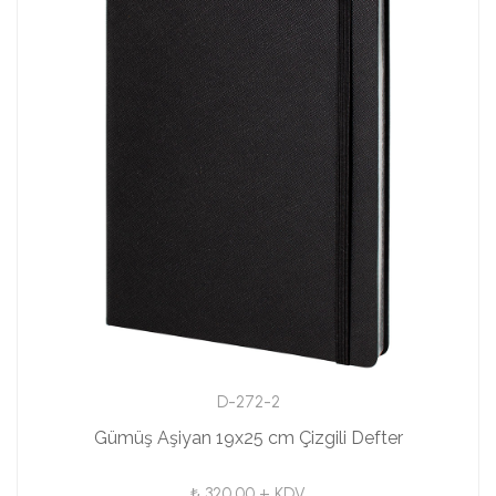
D-272-2
Gümüş Aşiyan 19x25 cm Çizgili Defter
₺ 320.00 + KDV