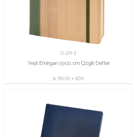
D-219-2
Yeşil Emirgan 15x21 cm Çizgili Defter
₺ 190.00 + KDV