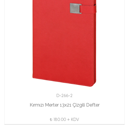
D-266-2
Kırmızı Merter 13x21 Çizgili Defter
₺ 180.00 + KDV