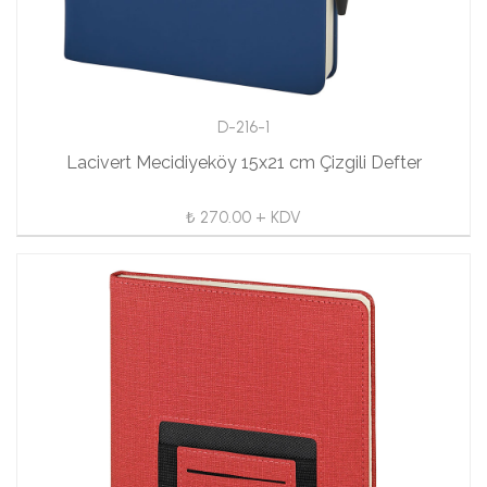
D-216-1
Lacivert Mecidiyeköy 15x21 cm Çizgili Defter
₺ 270.00 + KDV