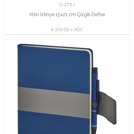
D-273-1
Altın İstinye 15x21 cm Çizgili Defter
₺ 200.00 + KDV