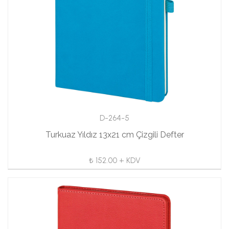
D-264-5
Turkuaz Yıldız 13x21 cm Çizgili Defter
₺ 152.00 + KDV