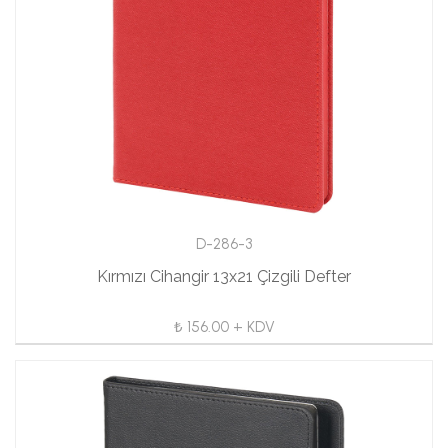
D-286-3
Kırmızı Cihangir 13x21 Çizgili Defter
₺ 156.00 + KDV