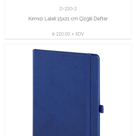
D-220-2
Kırmızı Laleli 15x21 cm Çizgili Defter
₺ 220.00 + KDV