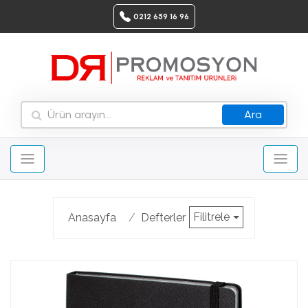
0212 659 16 96
Ara
Filitrele
Anasayfa
Defterler